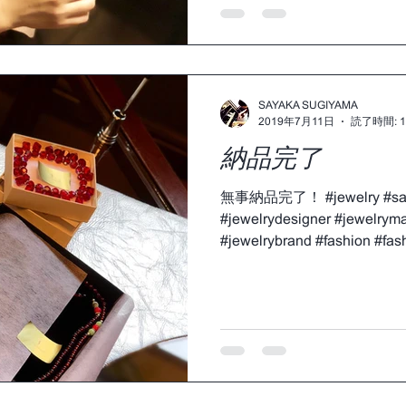
SAYAKA SUGIYAMA
2019年7月11日
読了時間: 
納品完了
無事納品完了！ #jewelry #say
#jewelrydesigner #jewelrym
#jewelrybrand #fashion #fash