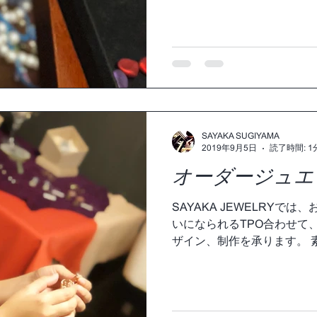
りお似合いでした！(*≧∀≦*)..
SAYAKA SUGIYAMA
2019年9月5日
読了時間: 1
オーダージュエ
SAYAKA JEWELRYで
いになられるTPO合わせて
ザイン、制作を承ります。 
もお似合いでした！ ありが
sayakajewelry #jewelry...