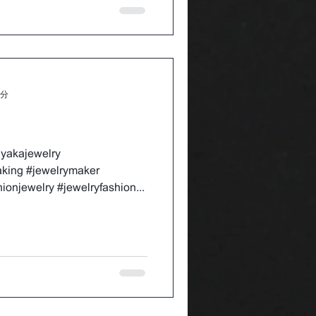
1分
akajewelry
aking #jewelrymaker
ionjewelry #jewelryfashion...