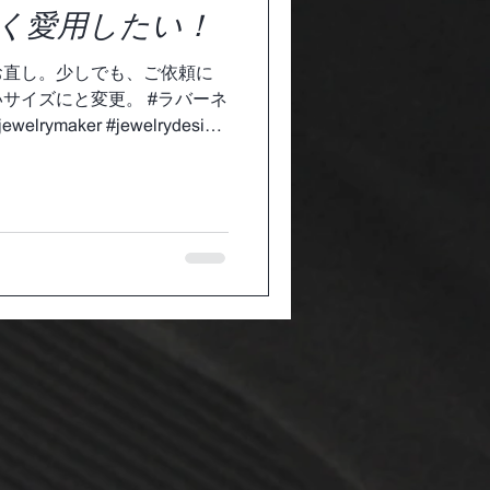
く愛用したい！
お直し。少しでも、ご依頼に
サイズにと変更。 #ラバーネ
welrymaker #jewelrydesign