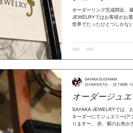
オーダーリング完成間近。最後
JEWELRYではお客様が
世界でたったひとつしかな
りいたします。 オーダーを
再現して下さる技術者のM
者さまに...
SAYAKA SUGIYAMA
2019年9月7日
読了時間: 1
オーダージュエ
SAYAKA JEWELRYで
オーダーにてジュエリー(ア
ります〜。 赤、紫のお色が
ると、自分らしくいられると