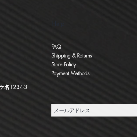
Help
FAQ
Shipping & Returns
Store Policy
Payment Methods
234-3