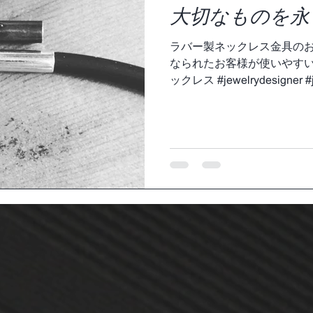
大切なものを永
ラバー製ネックレス金具の
なられたお客様が使いやすい
ックレス #jewelrydesigner #je
#jewelryartist #jewelryart...