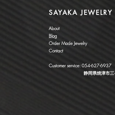
SAYAKA JEWELRY
About
Blog
Order Made Jewelry
Contact
Customer service: 054-627-6937
​ 静岡県焼津市三ケ名1