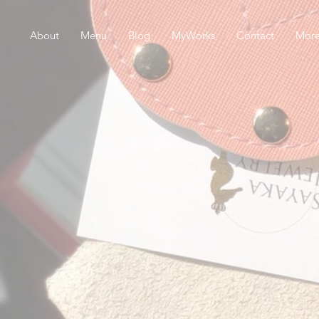
About
Menu
Blog
MyWorks
Contact
Mor