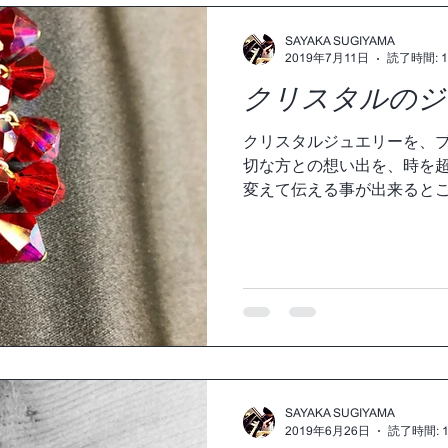
SAYAKA SUGIYAMA
2019年7月11日
読了時間: 
クリスタルのジ
クリスタルジュエリーを、ブ
切な方との想い出を、時を
変えて伝える事が出来ると
ろですね！ 今回は、お姉様
を、妹と、姪っ子と、お揃
#jewelry...
SAYAKA SUGIYAMA
2019年6月26日
読了時間: 