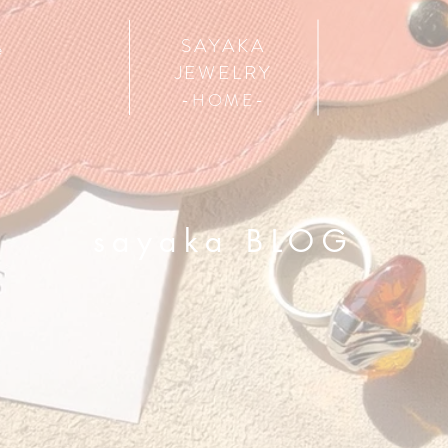
SAYAKA
e
JEWELRY
​-HOME-
​sayaka BLOG