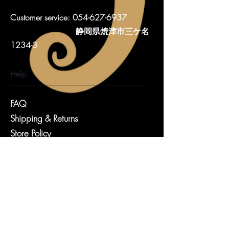
Customer service:
054-627-6937
​ 静岡県焼津市三ケ名
1234-3
Help
FAQ
Shipping & Returns
Store Policy
Payment Methods
Follow Us
Facebook