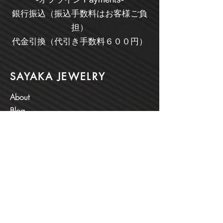
銀行振込（振込手数料はお客様ご負
担）
代金引換（代引き手数料６００円）
SAYAKA JEWELRY
About
Blog
Order Made Jewelry
Contact
Customer service:
054-627-6937
​ 静岡県焼津市三ケ名
1234-3
Help