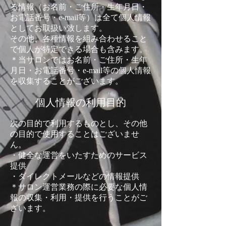
る情報（お名前・ご住所・生年月日・
お電話番号・e-mail等）は全て個人情報
としてお取扱い致します。
その他、各種情報を組み合わせること
で個人が特定できる場合も含みます。
＊当サロンではお名前・ご住所・生年
月日・お電話番号・e-mail等の個人情報
を収集することがございます。
個人情報の利用目的
次の目的で利用するものとし、その他
の目的で使用することはございませ
ん。
・健全な運営をいたすためのサービス
提供
・ダイレクトメールなどの情報提供
＊サロン運営業務の際に必要な個人情
報の収集・利用・提供を行うことがご
ざいます。