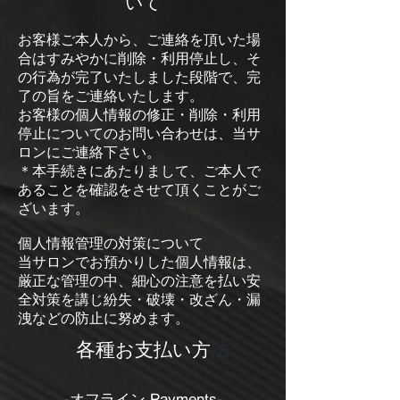
いて
お客様ご本人から、ご連絡を頂いた場
合はすみやかに削除・利用停止し、そ
の行為が完了いたしました段階で、完
了の旨をご連絡いたします。
お客様の個人情報の修正・削除・利用
停止についてのお問い合わせは、当サ
ロンにご連絡下さい。
＊本手続きにあたりまして、ご本人で
あることを確認をさせて頂くことがご
ざいます。
個人情報管理の対策について
当サロンでお預かりした個人情報は、
厳正な管理の中、細心の注意を払い安
全対策を講じ紛失・破壊・改ざん・漏
洩などの防止に努めます。
​ 各種
お支払い方
法
-オフライン Payments-