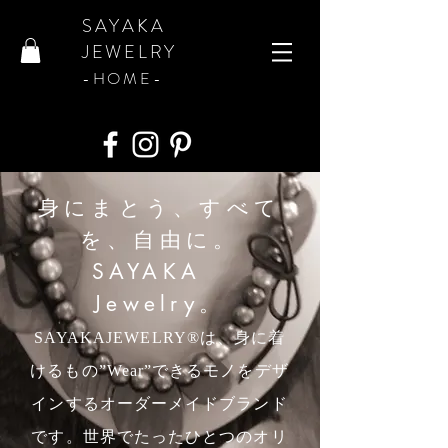
SAYAKA
JEWELRY
​-HOME-
​身にまとう、すべて
を、自由に。
SAYAKA
Jewelry。
SAYAKAJEWELRY®は、身に着
けるもの”Wear”できるモノをデザ
インするオーダーメイドブランド
です。世界でたったひとつのオリ