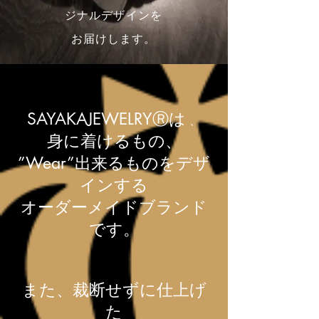
ジナルデザインを
お届けします。
SAYAKAJEWELRYⓇは
、
身に着けるもの
、
”Wear”出来るものをデザ
インする
オーダーメイドブランド
です。
また、裁断せずに仕上げ
た