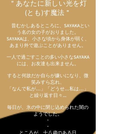
＂あなたに新しい光を灯
(とも)す魔法＂
昔むかしあるところに、SAYAKAとい
う名の女の子がおりました。
SAYAKAは、小さな頃から身体が弱く、
あまり外で遊ぶことがありません。
一人で過ごすことの多い小さなSAYAKA
には、お友達も出来ません。
すると何故だか自らが嫌いになり、微
笑みすら忘れ、
「なんで私が…」「どうせ…私は…」
と繰り返す日々...
毎日が、氷の中に閉じ込められた闇の
ようでした。
・
・
ところが、十八歳のある日