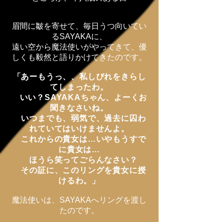
眉間に皺を寄せて、毎日うつ向いてい
るSAYAKAに、
遠い空から魔法使い
がやってきて、
優
しくも毅然と
語りかけてきたのです。
「あーもうっ、、私しびれをきらし
てしまったわ。
いい？SAYAKAちゃん、よーくお
聞きなさいね。
いつまでも、弱気で、過去に囚わ
れていてはいけませんよ。
これからの貴女は…いやもうすで
に貴女は…
ほうら
笑ってごらんなさい？
その証に、このリングを貴女に授
けるわ。」
魔法使いは、SAYAKAへリングを渡し
たのです。