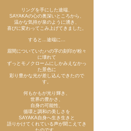
リングを手にした途端、
SAYAKAの心の奥深いところから、
温かな気持が泉のように湧き、
喜びに変わってこみ上げてきました。
すると…途端に…
眉間についていたハの字の刻印が粉々
に壊れて
ずっとモノクロームにしかみえなかっ
た景色に
彩り豊かな光が差し込んできたので
す。
何もかもが光り輝き、
世界の豊か
さ
、
自身の可能性、
循環と調和の美しさを
SAYAKA自身へ生き生きと
語りかけてくれている声が聞こえてき
たのです…