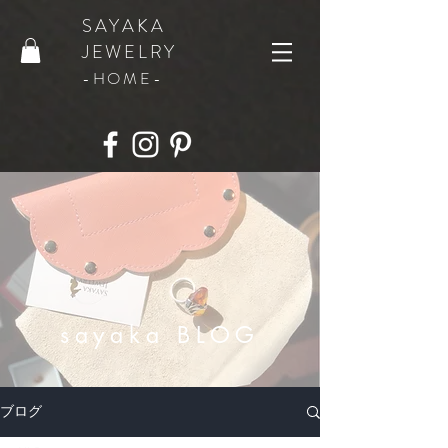
SAYAKA
JEWELRY
​-HOME-
​sayaka BLOG
ブログ