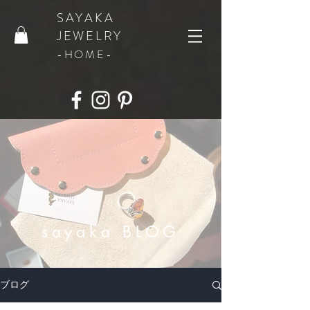
SAYAKA
JEWELRY
​-HOME-
​sayaka BLOG
ブログ