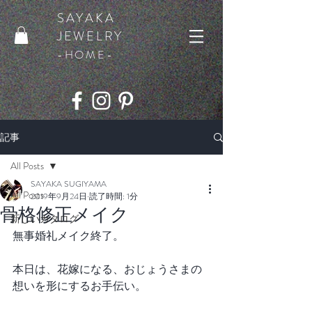
SAYAKA
JEWELRY
​-HOME-
記事
All Posts
SAYAKA SUGIYAMA
All Posts
2019年9月24日
読了時間: 1分
骨格修正メイク
新しいカタログ
無事婚礼メイク終了。
本日は、花嫁になる、おじょうさまの
想いを形にするお手伝い。