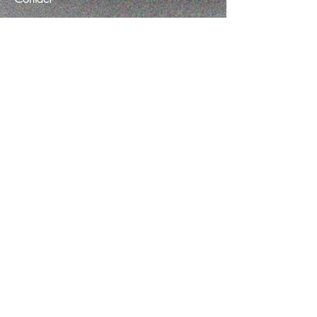
Customer service:
054-627-6937
​ 静岡県焼津市三ケ名
1234-3
Help
FAQ
Shipping & Returns
Store Policy
Payment Methods
Follow Us
Facebook