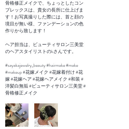
骨格修正メイクで、ちょっとしたコン
プレックスは、貴女の長所に仕上げま
す！お写真撮りした際には、首と顔の
境目が無い様、ファンデーションの色
作りから致します！
ヘア担当は、ビューティサロン三美堂
のヘアスタイリストのkさんです。
#sayakajewelry_beauty
#hairmake
#make
#makeup
#花嫁メイク
#花嫁着付け
#花
嫁
#花嫁ヘア
#花嫁ヘアメイク
#和装
#
洋髪白無垢
#ビューティサロン三美堂
#
骨格修正メイク