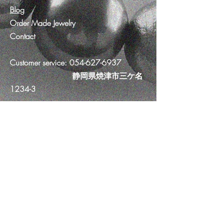
Blog
Order Made Jewelry
Contact
Customer service:
054-627-6937
​ 静岡県焼津市三ケ名
1234-3
Help
FAQ
Shipping & Returns
Store Policy
Payment Methods