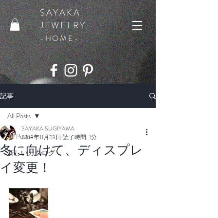
SAYAKA
JEWELRY
​-HOME-
記事
All Posts
SAYAKA SUGIYAMA
All Posts
2018年11月23日
読了時間: 1分
冬に向けて、ディスプレ
新しいカタログ
イ変更！