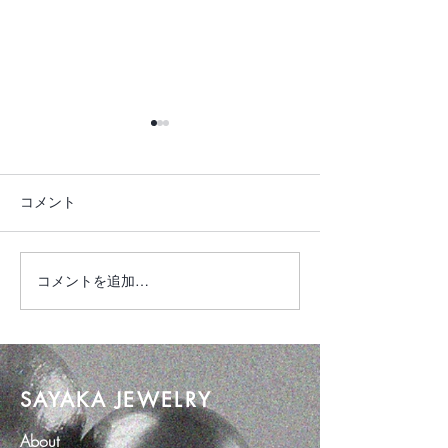
コメント
琥珀ジュエリー
新作 Kimono Dr
コメントを追加…
SAYAKA JEWELRY
About