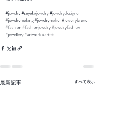
#jewelry
#sayakajewelry
#jewelrydesigner
#jewelrymaking
#jewelrymaker
#jewelrybrand
#fashion
#fashionjewelry
#jewelryfashion
#jewellery
#artwork
#artist
最新記事
すべて表示