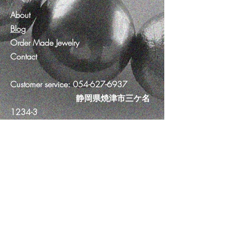
About
Blog
Order Made Jewelry
Contact
Customer service:
054-627-6937
​ 静岡県焼津市三ケ名
1234-3
Help
FAQ
Shipping & Returns
Store Policy
Payment Methods