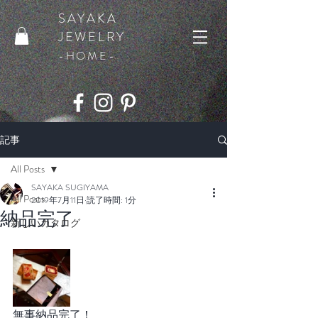
SAYAKA
JEWELRY
​-HOME-
記事
All Posts
SAYAKA SUGIYAMA
All Posts
2019年7月11日
読了時間: 1分
納品完了
新しいカタログ
無事納品完了！