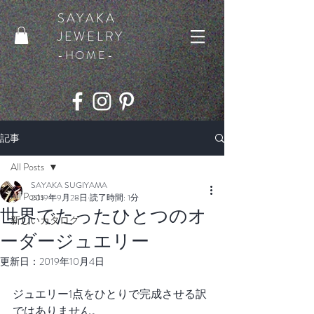
SAYAKA
JEWELRY
​-HOME-
記事
All Posts
SAYAKA SUGIYAMA
All Posts
2019年9月28日
読了時間: 1分
世界でたったひとつのオ
新しいカタログ
ーダージュエリー
更新日：
2019年10月4日
ジュエリー1点をひとりで完成させる訳
ではありません。