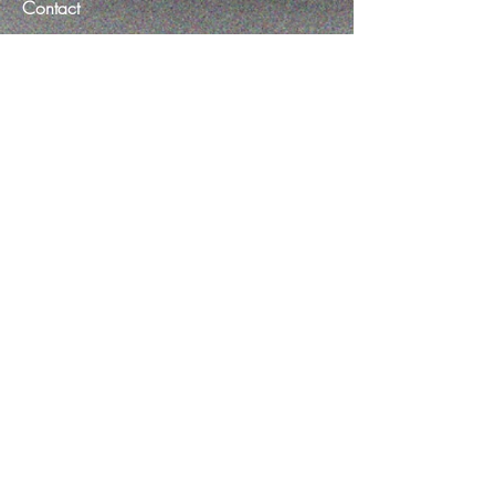
Contact
Customer service:
054-627-6937
​ 静岡県焼津市三ケ名
1234-3
Help
FAQ
Shipping & Returns
Store Policy
Payment Methods
Follow Us