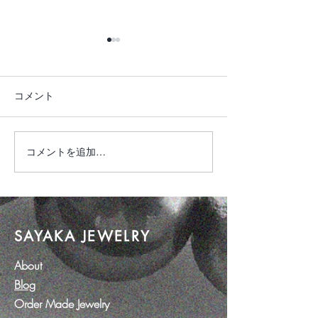
コメント
琥珀ジュエリー
新作 Kimono Dr
コメントを追加…
SAYAKA JEWELRY
About
Blog
Order Made Jewelry