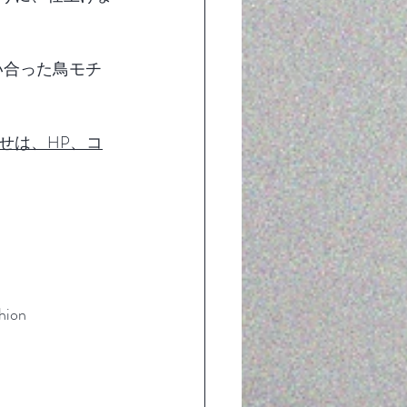
い合った鳥モチ
せは、HP、コ
hion