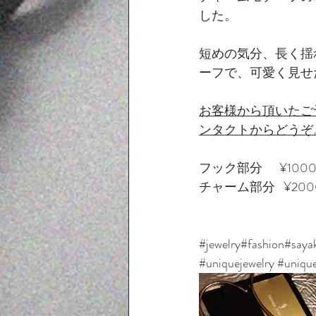
した。
短めの気分、長く揺
ーフで、可愛く見せ
お客様から頂いたご
ンタクトからどうぞ。saya
フック部分      ¥100
チャーム部分   ¥200
#jewelry
#fashion#sa
#uniquejewelry
#unique