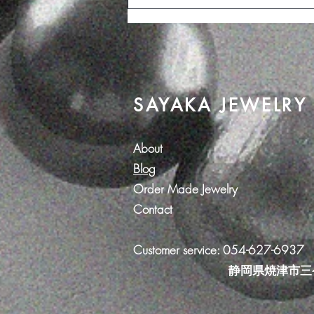
SAYAKA JEWELRY
"Kimono"Dress
SAYAKA JEWELRY
About
Blog
Order Made Jewelry
Contact
Customer service: 054-627-6937
​ 静岡県焼津市三ケ名1