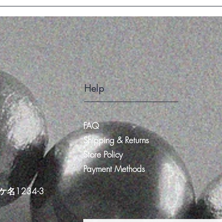
Help
FAQ
Shipping & Returns
Store Policy
Payment Methods
234-3