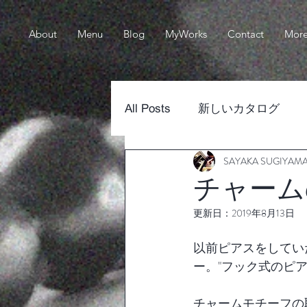
About
Menu
Blog
MyWorks
Contact
Mor
All Posts
新しいカタログ
SAYAKA SUGIYAM
チャーム
更新日：
2019年8月13日
以前ピアスをしてい
ー。"フック式のピア
チャームモチーフの