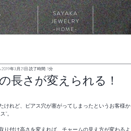
SAYAKA
e
JEWELRY
​-HOME-
A
2019年3月21日
読了時間: 1分
の長さが変えられる！
たけれど、ピアス穴が塞がってしまったというお客様か
ス"。
取り付け高さを変えれば、チャームの見え方が変わるよ