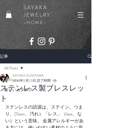
SAYAKA
JEWELRY
​-HOME-
記事
All Posts
SAYAKA SUGIYAMA
All Posts
2018年11月23日
読了時間: 1分
ステンレス製ブレスレッ
新しいカタログ
ト
ステンレスの語源は、ステイン。つま
り、(Stain、汚れ）「レス」（less、な
い）という意味。 金属アレルギーがあ
る方には、使いやすい素材のように思