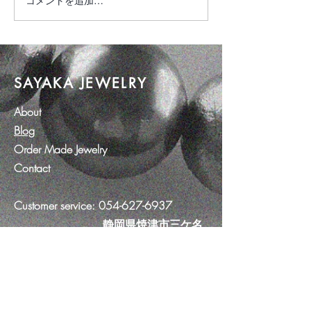
コメントを追加…
SAYAKA JEWELRY
About
Blog
Order Made Jewelry
Contact
Customer service:
054-627-6937
​ 静岡県焼津市三ケ名
1234-3
Help