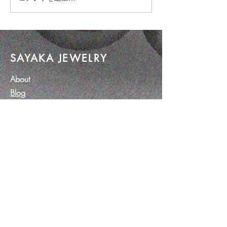
SAYAKA JEWELRY
About
Blog
Order Made Jewelry
Contact
Customer service:
054-627-6937
​ 静岡県焼津市三ケ名
1234-3
Help