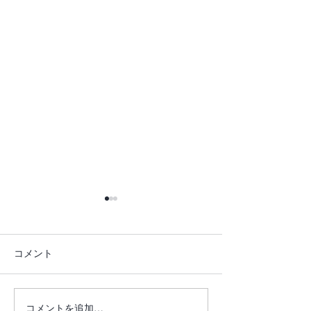
コメント
琥珀ジュエリー
新作 Kimono Dr
コメントを追加…