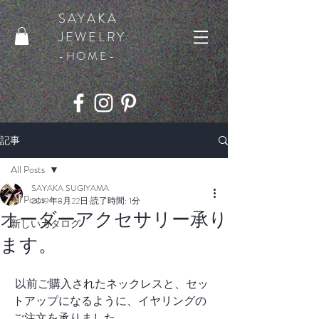
SAYAKA
JEWELRY
​-HOME-
記事
All Posts
SAYAKA SUGIYAMA
All Posts
2019年8月22日
読了時間: 1分
オーダーアクセサリー承り
新しいカタログ
ます。
 以前ご購入されたネックレスと、セッ
トアップになるように、イヤリングの
ご注文を承りました。